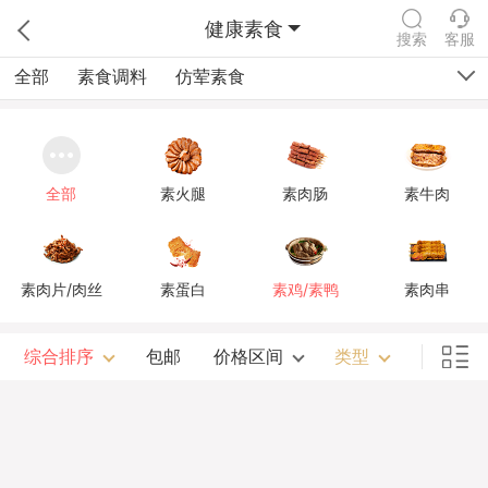
健康素食
搜索
客服
全部
素食调料
仿荤素食
全部
素火腿
素肉肠
素牛肉
素肉片/肉丝
素蛋白
素鸡/素鸭
素肉串
综合排序
包邮
价格区间
类型