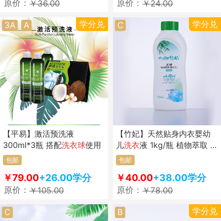
原价：
原价：
￥36.00
￥24.00
学分兑
学分兑
3A
A
C
【平易】激活预洗液
【竹妃】天然贴身内衣婴幼
300ml*3瓶 搭配
洗衣
球
使用
儿
洗衣
液 1kg/瓶 植物萃取 温
和亲肤 泡沫适量 省事省水
包邮
包邮
￥79.00
+26.00学分
￥40.00
+38.00学分
原价：
原价：
￥105.00
￥78.00
学分兑
C
B