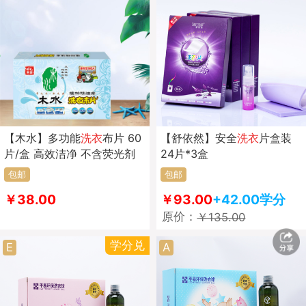
【木水】多功能
洗衣
布片 60
【舒依然】安全
洗衣
片盒装
片/盒 高效洁净 不含荧光剂
24片*3盒
包邮
包邮
￥38.00
￥93.00
+42.00学分
原价：
￥135.00
学分兑
E
A