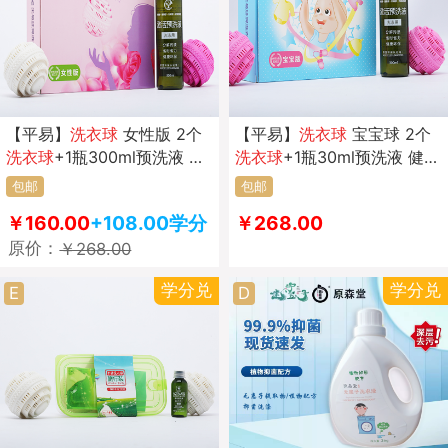
【平易】
洗衣
球
女性版 2个
【平易】
洗衣
球
宝宝球 2个
洗衣
球
+1瓶300ml预洗液 健
洗衣
球
+1瓶30ml预洗液 健康
康环保 去污 柔顺 除异味
环保 呵护宝宝健康
包邮
包邮
￥160.00
+108.00学分
￥268.00
原价：
￥268.00
学分兑
学分兑
E
D