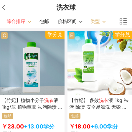
洗衣球
综合排序
包邮
价格区间
类型
学分兑
学分兑
C
E
【竹妃】植物小分子
洗衣
液
【竹妃】 多效
洗衣
液 1kg 祛
1kg/瓶 植物萃取 祛污除渍 易
污 除渍 安全易漂洗 无磷 无
漂洗 安全易漂洗 无磷 无荧光
荧光增白剂 洗护合一 手洗机
包邮
包邮
剂
洗两用
￥23.00
+13.00学分
￥18.00
+6.00学分