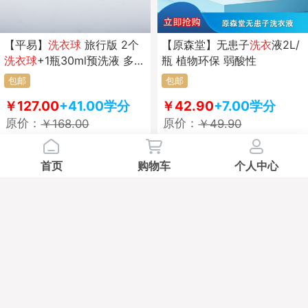
【平易】
洗衣
球
旅行版 2个
【原森堂】无患子
洗衣
液2L/
洗衣
球
+1瓶30ml预洗液 多功
瓶 植物环保 弱酸性
能 健康环保 柔顺 除异味
包邮
包邮
￥127.00
+41.00学分
￥42.90
+7.00学分
原价：
原价：
￥168.00
￥49.90
学分兑
学分兑
E
C
首页
购物车
个人中心
【奥瑞迪】水洁仪 珊氧素 清
【巨型一号】本草洁净
洗衣