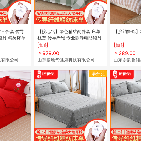
三件套 传导
【接地气】绿色精纺两件套 床单
【乡韵鲁锦】
辐射 精纺床单
枕套 传导纤维 专业除静电防辐射
精纺床单
包邮
包邮
￥978.00
￥389.00
技有限公司
山东接地气健康科技有限公司
山东乡韵鲁锦
学分兑