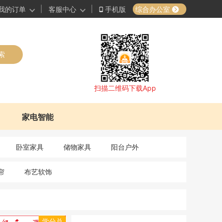
|
|
综合办公室
我的订单
客服中心
手机版
索
扫描二维码下载App
家电智能
卧室家具
储物家具
阳台户外
帘
布艺软饰
学分兑