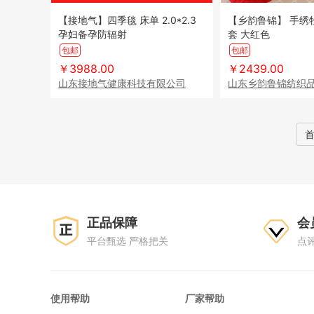
【接地气】四季毯 床单 2.0*2.3
【乡韵鲁锦】 手绣
孕妇备孕防辐射
套 大红色
包邮
包邮
￥3988.00
￥2439.00
山东接地气健康科技有限公司
山东乡韵鲁锦纺织
正品保障
会
平台甄选 严格把关
点
使用帮助
厂家帮助