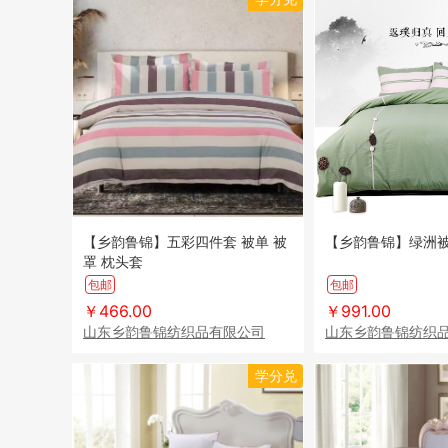
【乡韵鲁锦】五彩四件套 被单 被
【乡韵鲁锦】绿洲
罩 枕头套
包邮
包邮
￥466.00
￥991.00
山东乡韵鲁锦纺织品有限公司
山东乡韵鲁锦纺织
学分兑