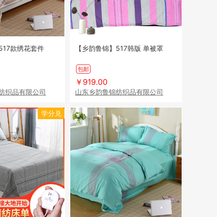
517款绣花套件
【乡韵鲁锦】517韩版 单被罩
包邮
￥919.00
纺织品有限公司
山东乡韵鲁锦纺织品有限公司
学分兑