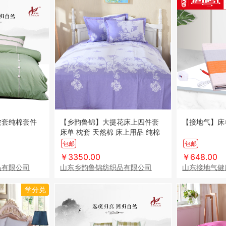
被套纯棉套件
【乡韵鲁锦】大提花床上四件套
【接地气】床
床单 枕套 天然棉 床上用品 纯棉
家居家纺
包邮
包邮
￥3350.00
￥648.00
品有限公司
山东乡韵鲁锦纺织品有限公司
山东接地气健
学分兑