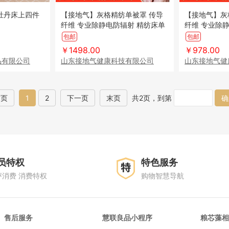
牡丹床上四件
【接地气】灰格精纺单被罩 传导
【接地气】灰
纤维 专业除静电防辐射 精纺床单
纤维 专业除
助眠
包邮
包邮
￥1498.00
￥978.00
品有限公司
山东接地气健康科技有限公司
山东接地气健
首页
1
2
下一页
末页
共2页，到第
确
员特权
特色服务
评消费 消费特权
购物智慧导航
售后服务
慧联良品小程序
粮芯藻相