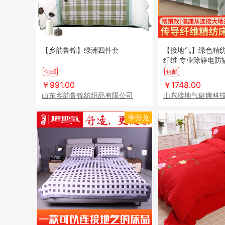
【乡韵鲁锦】绿洲四件套
【接地气】绿色精纺
纤维 专业除静电防
包邮
包邮
￥991.00
￥1748.00
山东乡韵鲁锦纺织品有限公司
山东接地气健康科
学分兑