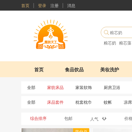
首页
|
登录
注册
|
消息
粮芯奶
粮芯藻
首页
食品饮品
美妆洗护
全部
家纺床品
家装软饰
厨房卫浴
全部
床品套件
枕套枕巾
蚊帐
凉席
综合排序
包邮
价
人气
学分兑