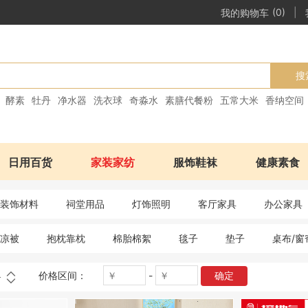
|
我的购物车
(0)
搜
酵素
牡丹
净水器
洗衣球
奇淼水
素膳代餐粉
五常大米
香纳空间
日用百货
家装家纺
服饰鞋袜
健康素食
装饰材料
祠堂用品
灯饰照明
客厅家具
办公家具
凉被
抱枕靠枕
棉胎棉絮
毯子
垫子
桌布/窗
价格区间：
-
确定
格