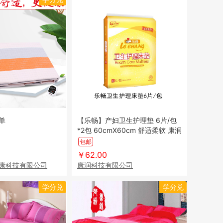
单
【乐畅】产妇卫生护理垫 6片/包
*2包 60cmX60cm 舒适柔软 康润
科技
包邮
￥62.00
康科技有限公司
康润科技有限公司
学分兑
学分兑