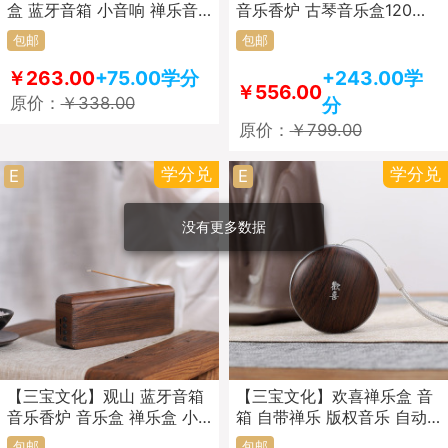
盒 蓝牙音箱 小音响 禅乐音
音乐香炉 古琴音乐盒120首
响
原创禅乐
包邮
包邮
￥263.00
+75.00学分
+243.00学
￥556.00
原价：
￥338.00
分
原价：
￥799.00
学分兑
学分兑
E
E
没有更多数据
【三宝文化】观山 蓝牙音箱
【三宝文化】欢喜禅乐盒 音
音乐香炉 音乐盒 禅乐盒 小
箱 自带禅乐 版权音乐 自动
音箱 内置120首原创音乐
关机 蓝牙连接 小巧便携
包邮
包邮