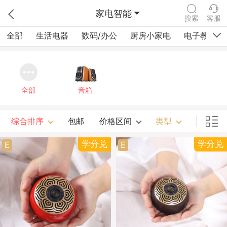
家电智能
搜索
客服
全部
生活电器
数码/办公
厨房小家电
电子教育
全部
音箱
综合排序
包邮
价格区间
类型
学分兑
学分兑
E
E