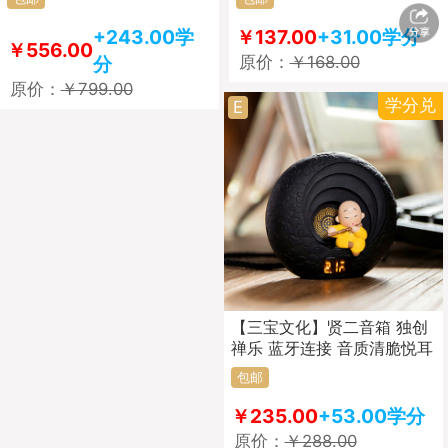
+243.00学
￥137.00
+31.00学分
￥556.00
分
原价：
￥168.00
原价：
￥799.00
学分兑
E
【三宝文化】贤二音箱 独创
禅乐 蓝牙连接 音质清脆悦耳
包邮
￥235.00
+53.00学分
原价：
￥288.00